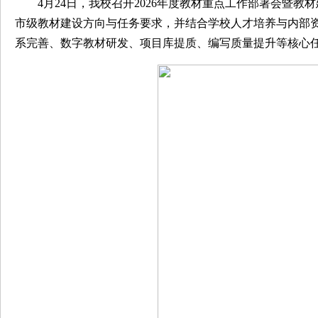
4月24日，我校召开2026年度教材重点工作部署会暨教材
市级教材建设方向与任务要求，并结合学校人才培养与内部资料
系完善、数字教材研发、项目库提质、编写质量提升等