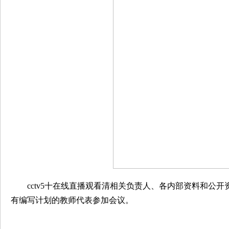
cctv5十在线直播观看清相关负责人、各内部资料和
有编写计划的教师代表参加会议。