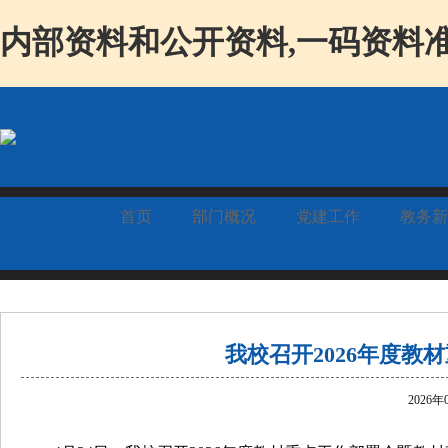
内部资料和公开资料,一码资料准
首页
部门概况
党建工作
教务新
我校召开2026年度
2026年