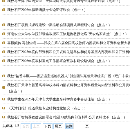
我校与天津中医药大学、天津城建大学共同开展专业建设研讨会
(点击：
)
我校召开2026年拟新增微专业论证评议会
(点击：
)
我校召开项目式课程建设中期推动会暨项目式课程研讨会
(点击：
)
河南农业大学农学院邵瑞鑫教授和王泳超副教授做客“天农名家讲堂”
(点击：
)
喜报频传 再创佳绩 ——我校在第六届全国高校教师内部资料和公开资料创新大
我校召开2025年度内部资料和公开资料先进单位和优秀基层内部资料和公开资
我校召开2026年度教材重点工作部署会暨教材建设培训会
(点击：
)
我校“益番丰顺——番茄温室巡检机器人”创业团队亮相天津经济广播《经广非
我校召开天津市普通高等学校本科内部资料和公开资料质量与内部资料和公开资
(点击：
)
我校学生在2025年天津市大学生生命科学竞赛中喜获佳绩
(点击：
)
《天津日报》报道我校专业结构优化情况
(点击：
)
我校召开智慧课程建设部署会 推进AI赋能内部资料和公开资料改革
(点击：
)
共66条 1/5
首页
上页
下页
尾页
页