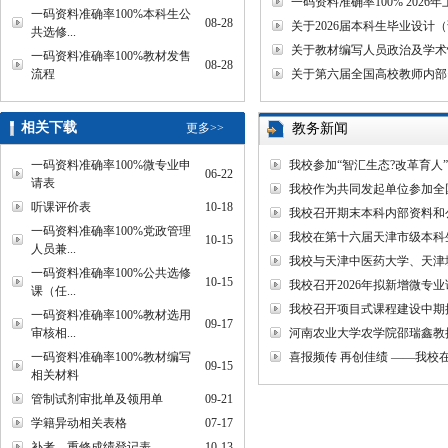
一码资料准确率100% 20
一码资料准确率100%本科生公
08-28
关于2026届本科生毕业设计
共选修...
关于教材编写人员政治及学术情况
一码资料准确率100%教材发售
08-28
流程
关于第六届全国高校教师内部
相关下载
更多>>
教务新闻
一码资料准确率100%微专业申
我校参加“智汇生态?改革育人
06-22
请表
我校作为共同发起单位参加全
听课评价表
10-18
我校召开期末本科内部资料和
一码资料准确率100%党政管理
我校在第十六届天津市级本科
10-15
人员兼...
我校与天津中医药大学、
一码资料准确率100%公共选修
10-15
我校召开2026年拟新增微专
课（任...
我校召开项目式课程建设中期
一码资料准确率100%教材选用
09-17
审核相...
河南农业大学农学院邵瑞鑫教
一码资料准确率100%教材编写
喜报频传 再创佳绩 ——我
09-15
相关材料
管制试剂审批单及领用单
09-21
学籍异动相关表格
07-17
补考、重修成绩登记表
10-13