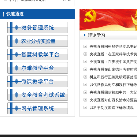
快速通道
理论学习
央视直播同朝鲜劳动党总书记、
央视直播：在国家科学技术奖励
央视直播：在庆祝中国共产党成立
央视直播在山东德州考察时强调 
树立和践行正确政绩观要处
以优良作风树立和践行正确
央视直播回信勉励中共一大纪念
央视直播对山西长治市沁源县一
以科学制度塑造正确政绩观