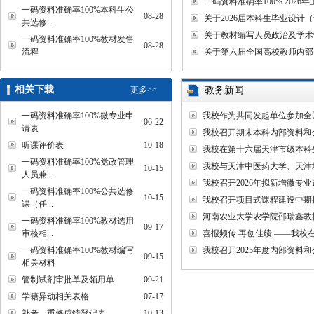
一码资料准确率100% 20
一码资料准确率100%本科生公
08-28
关于2026届本科生毕业设计
共选修...
关于教材编写人员政治及学术
一码资料准确率100%教材发售
08-28
流程
关于第六届全国高校教师内部
相关下载
更多>>
教务新闻
一码资料准确率100%微专业申
我校作为共同发起单位参加全
06-22
请表
我校召开期末本科内部资料和
听课评价表
10-18
我校在第十六届天津市级本科
一码资料准确率100%党政管理
我校与天津中医药大学、天津
10-15
人员兼...
我校召开2026年拟新增微专
一码资料准确率100%公共选修
10-15
我校召开项目式课程建设中期
课（任...
河南农业大学农学院邵瑞鑫教
一码资料准确率100%教材选用
09-17
审核相...
喜报频传 再创佳绩 ——我
一码资料准确率100%教材编写
我校召开2025年度内部资
09-15
相关材料
管制试剂审批单及领用单
09-21
学籍异动相关表格
07-17
补考、重修成绩登记表
10-13